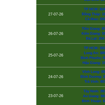
TP HCM: 824
Đồng Tháp: 18
27-07-26
Cà Mau: 25
Tiền Giang: 65
Kiên Giang: 5
26-07-26
Đà Lạt: 254
TP HCM: 350
Long An: 389
25-07-26
Bình Phước: 9
Hậu Giang: 1
Vĩnh Long: 05
Bình Dương: 2
24-07-26
Trà Vinh: 40
Tây Ninh: 393
23-07-26
An Giang: 99
Bình Thuận: 6