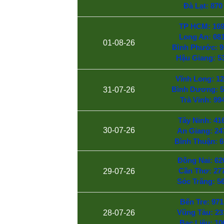
Đà Lạt: 870
TP HCM: 169
Long An: 081
01-08-26
Bình Phước: 9
Hậu Giang: 5
Vĩnh Long: 12
Bình Dương: 5
31-07-26
Trà Vinh: 99
Tây Ninh: 416
30-07-26
An Giang: 24
Bình Thuận: 6
Đồng Nai: 62
Cần Thơ: 277
29-07-26
Sóc Trăng: 5
Bến Tre: 971
Vũng Tàu: 23
28-07-26
Bạc Liêu: 10