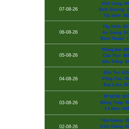
Vĩnh Long: 88
07-08-26
Bình Dương: 2
Trà Vinh: 38
Tây Ninh: 657
06-08-26
An Giang: 51
Bình Thuận: 7
Đồng Nai: 88
05-08-26
Cần Thơ: 468
Sóc Trăng: 5
Bến Tre: 620
Vũng Tàu: 78
04-08-26
Bạc Liêu: 19
TP HCM: 027
Đồng Tháp: 86
03-08-26
Cà Mau: 00
Tiền Giang: 08
Kiên Giang: 8
02-08-26