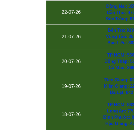
Đồng Nai: 35
22-07-26
Cần Thơ: 470
Sóc Trăng: 9
Bến Tre: 919
Vũng Tàu: 25
21-07-26
Bạc Liêu: 88
TP HCM: 556
Đồng Tháp: 50
20-07-26
Cà Mau: 26
Tiền Giang: 02
Kiên Giang: 2
19-07-26
Đà Lạt: 842
TP HCM: 882
Long An: 770
18-07-26
Bình Phước: 8
Hậu Giang: 4